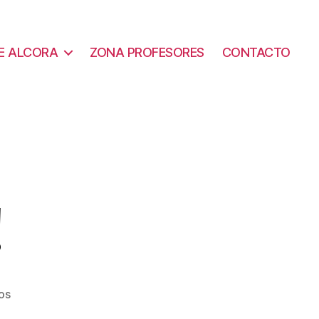
E ALCORA
ZONA PROFESORES
CONTACTO
!
en
os
Hello