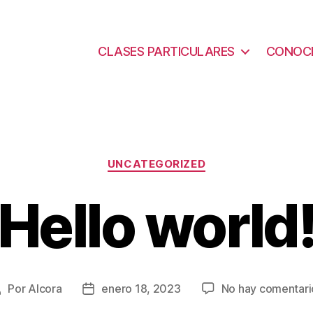
CLASES PARTICULARES
CONOC
Categorías
UNCATEGORIZED
Hello world
Por
Alcora
enero 18, 2023
No hay comentari
Autor
Fecha
de
de