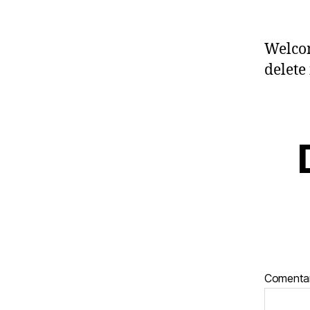
l
Welcom
delete 
Comenta